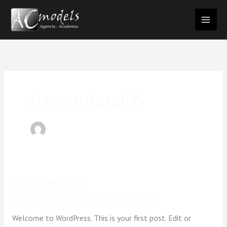
Ir
al
contenido
alexcardona05
Hello world!
Hello
world!
Deja un comentario
/
Blog
/
alexcardona05
Welcome to WordPress. This is your first post. Edit or