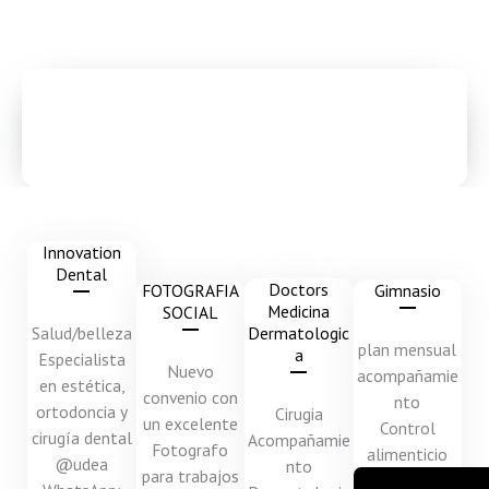
Nuestras Alianzas
AC MODELS tienen alianzas con diferentes marcas
Innovation
Dental
Doctors
FOTOGRAFIA
Gimnasio
Medicina
SOCIAL
Salud/belleza
Dermatologic
plan mensual
a
Especialista
Nuevo
acompañamie
en estética,
convenio con
nto
ortodoncia y
Cirugia
un excelente
Control
cirugía dental
Acompañamie
Fotografo
alimenticio
@udea
nto
para trabajos