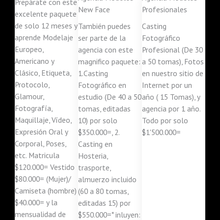
Prepárate con este
New Face
Profesionales
excelente paquete
de solo 12 meses y
También puedes
Casting
aprende Modelaje
ser parte de la
Fotográfico
Europeo,
agencia con este
Profesional (De 30
Americano y
magnifico paquete:
a 50 tomas), Fotos
Clásico, Etiqueta,
1.Casting
en nuestro sitio de
Protocolo,
Fotográfico en
Internet por un
Glamour,
estudio (De 40 a 50
año ( 15 Tomas), y
Fotografía,
tomas, editadas
agencia por 1 año.
Maquillaje, Vídeo,
10) por solo
Todo por solo
Expresión Oral y
$350.000=, 2.
$1'500.000=
Corporal, Poses,
Casting en
etc. Matricula
Hosteria,
$120.000= Vestido
trasporte,
$80.000= (Mujer)/
almuerzo incluido
Camiseta (hombre)
(60 a 80 tomas,
$40.000= y la
editadas 15) por
mensualidad de
$550.000=* inluyen: