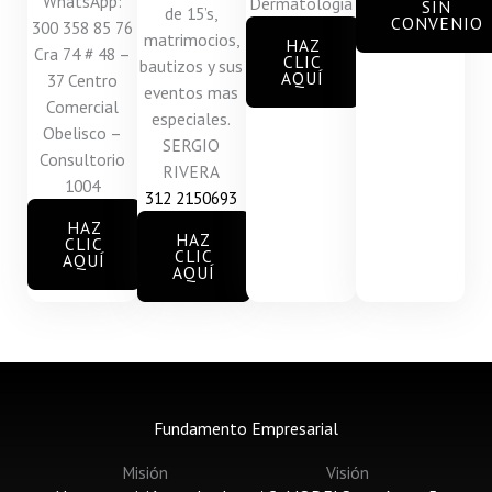
WhatsApp:
Dermatologia
SIN
de 15’s,
CONVENIO
300 358 85 76
matrimocios,
HAZ
Cra 74 # 48 –
CLIC
bautizos y sus
AQUÍ
37 Centro
eventos mas
Comercial
especiales.
Obelisco –
SERGIO
Consultorio
RIVERA
1004
312 2150693
HAZ
HAZ
CLIC
CLIC
AQUÍ
AQUÍ
Fundamento Empresarial
Misión
Visión