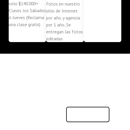
solo $140.000=
Fotos en nuestro
Clases los Sábados
sitio de Internet
ó Jueves (Reclama
por año, y agencia
una clase gratis)
por 1 año, Se
entregan las fotos
editadas
Nuestras Redes sociales
Siguenos para que te mantengas informado
FACEBOOK
INSTAGRAM