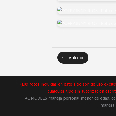
⟵ Anterior
(Las fotos incluidas en este sitio son de uso exc
cualquier tipo sin autorización escr
AC MODELS maneja personal menor de edad, con 
manera l