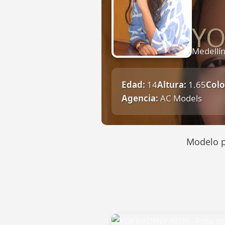
YO
Medellí
Edad:
14
Altura:
1.65
Colo
Agencia:
AC Models
Modelo p