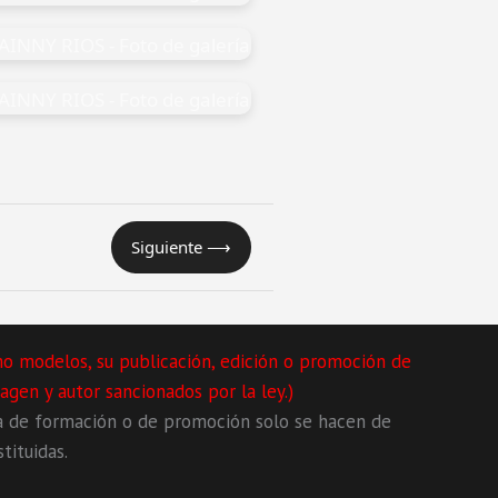
Siguiente ⟶
mo modelos, su publicación, edición o promoción de
agen y autor sancionados por la ley.)
a de formación o de promoción solo se hacen de
tituidas.