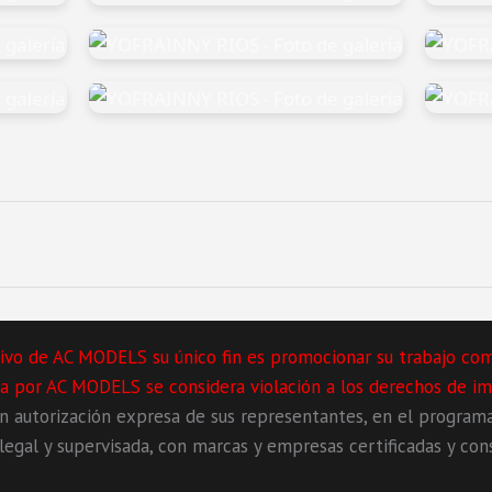
lusivo de AC MODELS su único fin es promocionar su trabajo co
ita por AC MODELS se considera violación a los derechos de im
autorización expresa de sus representantes, en el program
egal y supervisada, con marcas y empresas certificadas y cons