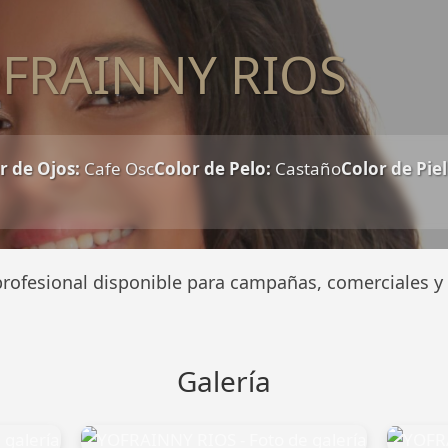
FRAINNY RIOS
n
r de Ojos:
Cafe Osc
Color de Pelo:
Castaño
Color de Piel
rofesional disponible para campañas, comerciales y 
Galería