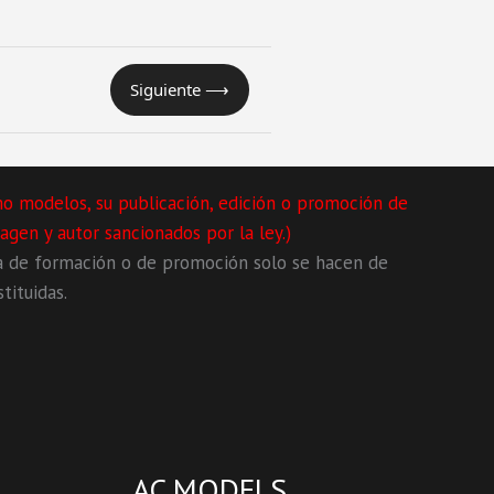
Siguiente ⟶
mo modelos, su publicación, edición o promoción de
agen y autor sancionados por la ley.)
a de formación o de promoción solo se hacen de
tituidas.
AC MODELS