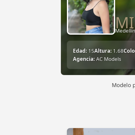
MI
Medellí
Edad:
15
Altura:
1.68
Colo
Agencia:
AC Models
Modelo p