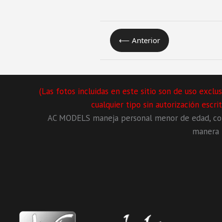
⟵ Anterior
(Las fotos incluidas en este sitio son de uso exc
cualquier tipo sin autorización escr
AC MODELS maneja personal menor de edad, con 
manera l