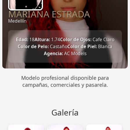
MARIANA ESTRADA
Medellín
Edad:
18
Altura:
1.74
Color de Ojos:
Cafe Claro
Color de Pelo:
Castaño
Color de Piel:
Blanca
Agencia:
AC Models
Modelo profesional disponible para
campañas, comerciales y pasarela.
Galería