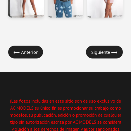
⟵ Anterior
Siguiente ⟶
(Las fotos incluidas en este sitio son de uso exclusivo de
AC MODELS su único fin es promocionar su trabajo como
modelos, su publicación, edición o promoción de cualquier
tipo sin autorización escrita por AC MODELS se considera
violación a los derechos de imagen y autor sancionados