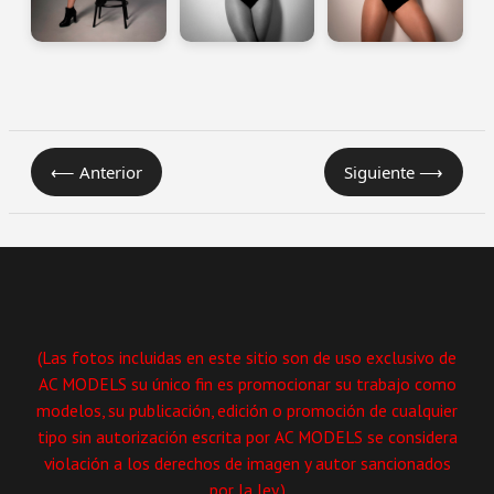
⟵ Anterior
Siguiente ⟶
(Las fotos incluidas en este sitio son de uso exclusivo de
AC MODELS su único fin es promocionar su trabajo como
modelos, su publicación, edición o promoción de cualquier
tipo sin autorización escrita por AC MODELS se considera
violación a los derechos de imagen y autor sancionados
por la ley.)