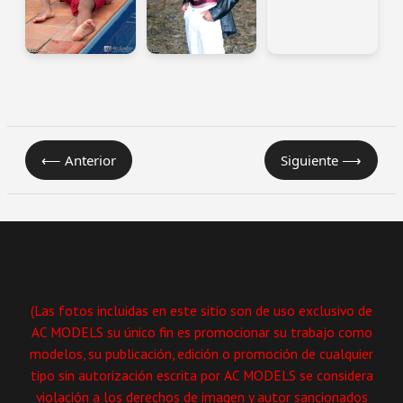
⟵ Anterior
Siguiente ⟶
(Las fotos incluidas en este sitio son de uso exclusivo de
AC MODELS su único fin es promocionar su trabajo como
modelos, su publicación, edición o promoción de cualquier
tipo sin autorización escrita por AC MODELS se considera
violación a los derechos de imagen y autor sancionados