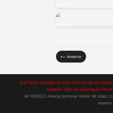
⟵ Anterior
(Las fotos incluidas en este sitio son de uso exc
cualquier tipo sin autorización escr
AC MODELS maneja personal menor de edad, con 
manera l