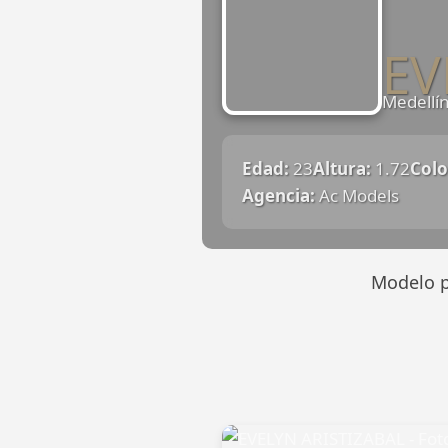
EV
Medellí
Edad:
23
Altura:
1.72
Colo
Agencia:
Ac Models
Modelo p