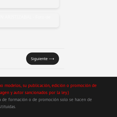
Siguiente ⟶
mo modelos, su publicación, edición o promoción de
agen y autor sancionados por la ley.)
a de formación o de promoción solo se hacen de
tituidas.