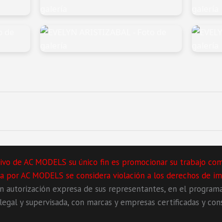
lusivo de AC MODELS su único fin es promocionar su trabajo co
ita por AC MODELS se considera violación a los derechos de im
autorización expresa de sus representantes, en el program
egal y supervisada, con marcas y empresas certificadas y cons