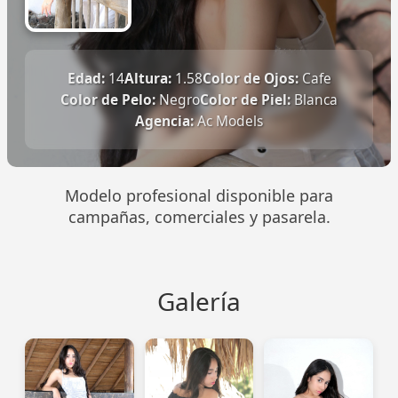
Edad:
14
Altura:
1.58
Color de Ojos:
Cafe
Color de Pelo:
Negro
Color de Piel:
Blanca
Agencia:
Ac Models
Modelo profesional disponible para
campañas, comerciales y pasarela.
Galería