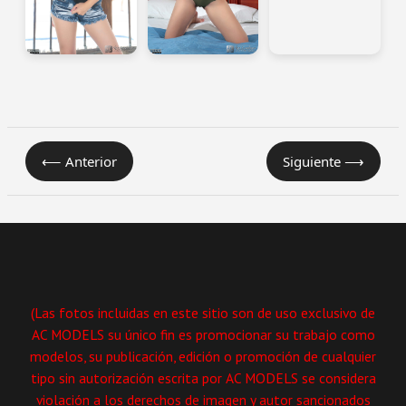
⟵ Anterior
Siguiente ⟶
(Las fotos incluidas en este sitio son de uso exclusivo de
AC MODELS su único fin es promocionar su trabajo como
modelos, su publicación, edición o promoción de cualquier
tipo sin autorización escrita por AC MODELS se considera
violación a los derechos de imagen y autor sancionados