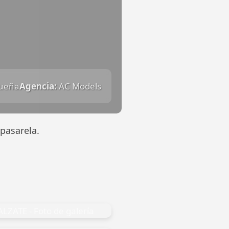
gueña
Agencia:
AC Models
pasarela.