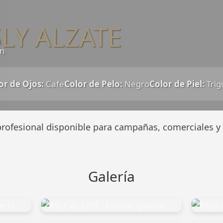
LY ALZATE
ín
or de Ojos:
Cafe
Color de Pelo:
Negro
Color de Piel:
Tri
rofesional disponible para campañas, comerciales y 
Galería