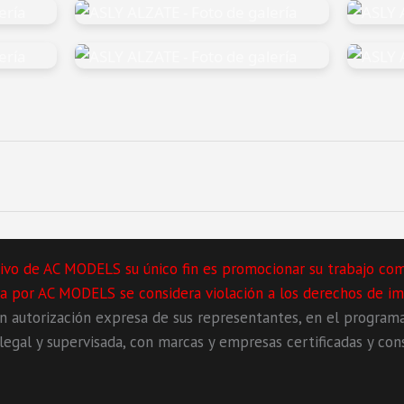
lusivo de AC MODELS su único fin es promocionar su trabajo co
ita por AC MODELS se considera violación a los derechos de im
autorización expresa de sus representantes, en el program
egal y supervisada, con marcas y empresas certificadas y cons