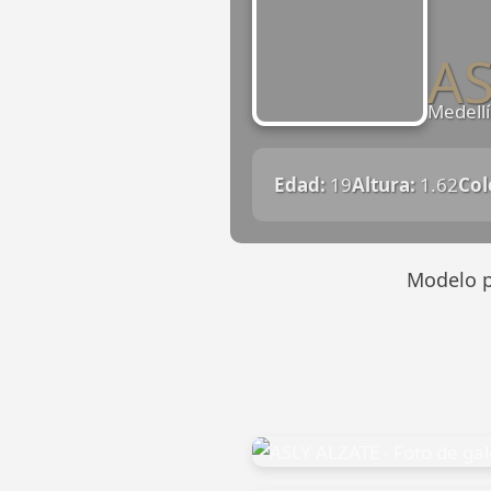
AS
Medell
Edad:
19
Altura:
1.62
Col
Modelo p