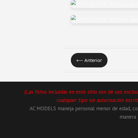
⟵ Anterior
(Las fotos incluidas en este sitio son de uso exc
cualquier tipo sin autorización escr
AC MODELS maneja personal menor de edad, con 
manera l