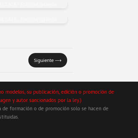
Siguiente ⟶
mo modelos, su publicación, edición o promoción de
agen y autor sancionados por la ley.)
a de formación o de promoción solo se hacen de
tituidas.